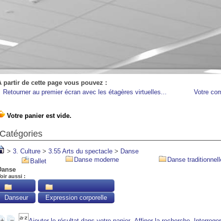
A partir de cette page vous pouvez :
Retourner au premier écran avec les étagères virtuelles...
Votre co
Catégories
>
3. Culture
>
3.55 Arts du spectacle
>
Danse
Danse moderne
Danse traditionnell
Ballet
Danse
oir aussi :
Danseur
Expression corporelle
Ajouter le résultat dans votre panier
Affiner la recherche
Interroge