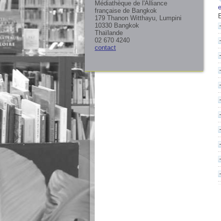
Médiathèque de l'Alliance
française de Bangkok
179 Thanon Witthayu, Lumpini
10330 Bangkok
Thaïlande
02 670 4240
contact