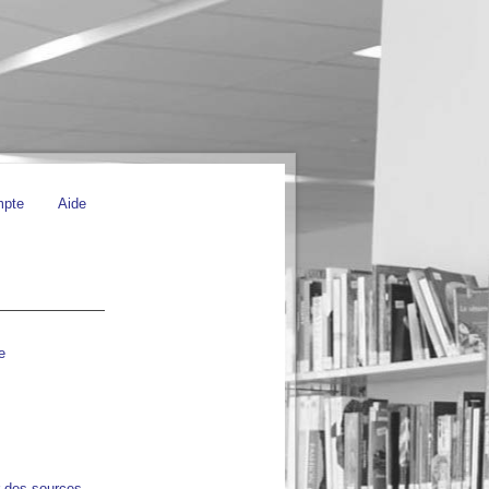
mpte
Aide
e
r des sources