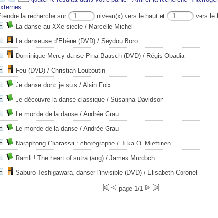
externes
Etendre la recherche sur
niveau(x) vers le haut et
vers le 
La danse au XXe siècle
/ Marcelle Michel
La danseuse d’Ebène (DVD)
/ Seydou Boro
Dominique Mercy danse Pina Bausch (DVD)
/ Régis Obadia
Feu (DVD)
/ Christian Louboutin
Je danse donc je suis
/ Alain Foix
Je découvre la danse classique
/ Susanna Davidson
Le monde de la danse
/ Andrée Grau
Le monde de la danse
/ Andrée Grau
Naraphong Charassri : chorégraphe
/ Juka O. Miettinen
Ramli ! The heart of sutra (ang)
/ James Murdoch
Saburo Teshigawara, danser l'invisible (DVD)
/ Elisabeth Coronel
page 1/1