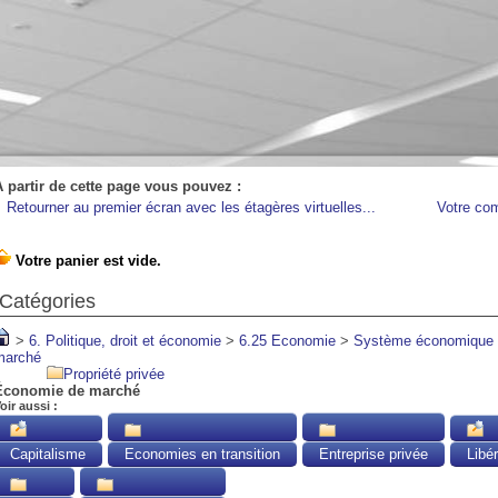
A partir de cette page vous pouvez :
Retourner au premier écran avec les étagères virtuelles...
Votre co
Catégories
>
6. Politique, droit et économie
>
6.25 Economie
>
Système économique
marché
Propriété privée
Économie de marché
oir aussi :
Capitalisme
Economies en transition
Entreprise privée
Libé