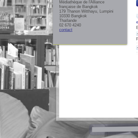
Médiathèque de l'Alliance
française de Bangkok
179 Thanon Witthayu, Lumpini
10330 Bangkok
Thaïlande
02 670 4240
contact