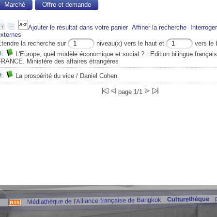
Marché
Offre et demande
Ajouter le résultat dans votre panier
Affiner la recherche
Interroge
externes
Etendre la recherche sur
niveau(x) vers le haut et
vers le 
L'Europe, quel modèle économique et social ? : Edition bilingue français
FRANCE. Ministère des affaires étrangères
La prospérité du vice
/ Daniel Cohen
page 1/1
Culturethèque
Médiathèque de l'Alliance française de Bangkok