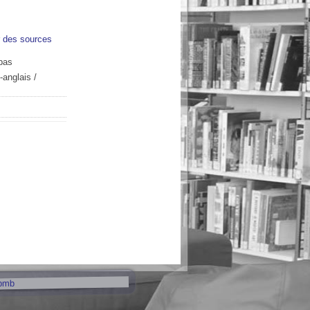
r des sources
bas
-anglais
/
pmb