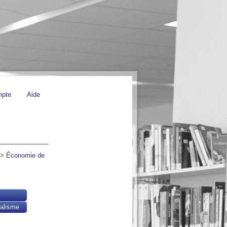
mpte
Aide
>
Économie de
ralisme