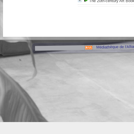
The 20th-century Art Boo
Médiathèque de l'Alli