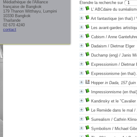
Médiathèque de l'Alliance
Etendre la recherche sur
française de Bangkok
L' ABCdaire du surréalism
179 Thanon Witthayu, Lumpini
10330 Bangkok
Art fantastique (en thaï)
/ 
Thaïlande
02 670 4240
Les avant-gardes artistiq
contact
Cubism
/ Anne Gantefuhre
Dadaism
/ Dietmar Elger
Duchamp (eng)
/ Janis M
Expressionism
/ Dietmar 
Expressionisme (en thaï)
Hopper
in Dada, 157 (juin
Impressionnisme (en thaï
Kandinsky et le "Cavalier
Le Remède dans le mal
/ 
Surrealism
/ Cathrin Klins
Symbolism
/ Michael Gib