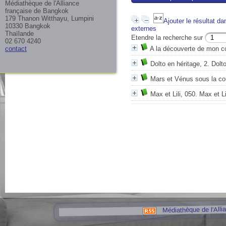
Médiathèque de l'Alliance
française de Bangkok
179 Thanon Witthayu, Lumpini
Ajouter le résultat da
10330 Bangkok
externes
Thaïlande
Etendre la recherche sur
02 670 4240
contact
A la découverte de mon c
Dolto en héritage, 2. Dolt
Mars et Vénus sous la co
Max et Lili, 050. Max et Li
Médiathèque de l'Alli