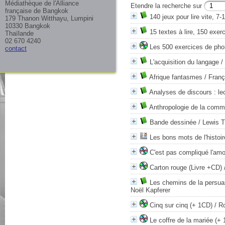
Médiathèque de l'Alliance
Etendre la recherche sur
française de Bangkok
140 jeux pour lire vite, 7-
179 Thanon Witthayu, Lumpini
10330 Bangkok
15 textes à lire, 150 exer
Thaïlande
02 670 4240
Les 500 exercices de pho
contact
L'acquisition du langage
/ 
Afrique fantasmes
/ Franç
Analyses de discours : le
Anthropologie de la comm
Bande dessinée
/ Lewis 
Les bons mots de l'histoir
C'est pas compliqué l'amo
Carton rouge (Livre +CD)
Les chemins de la persuas
Noël Kapferer
Cinq sur cinq (+ 1CD)
/ Ro
Le coffre de la mariée (+