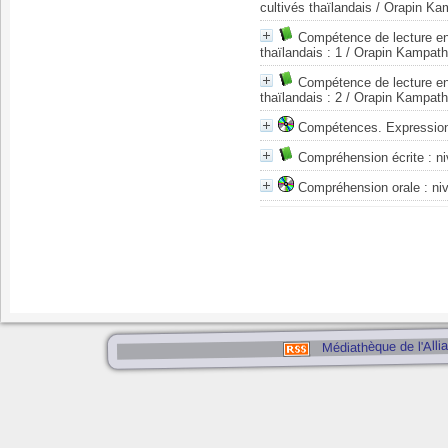
cultivés thaïlandais
/ Orapin Ka
Compétence de lecture en 
thaïlandais : 1
/ Orapin Kampat
Compétence de lecture en 
thaïlandais : 2
/ Orapin Kampat
Compétences. Expression 
Compréhension écrite : n
Compréhension orale : niv
Médiathèque de l'Alli