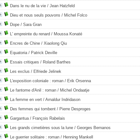
Dans le nu de la vie
/ Jean Hatzfeld
Dieu et nous seuls pouvons
/ Michel Folco
Dope
/ Sara Gran
L' empreinte du renard
/ Moussa Konaté
Encres de Chine
/ Xiaolong Qiu
Equatoria
/ Patrick Deville
Essais critiques
/ Roland Barthes
Les exclus
/ Elfriede Jelinek
L'exposition coloniale : roman
/ Erik Orsenna
Le fantome d'Anil : roman
/ Michel Ondaatje
La femme en vert
/ Arnaldur Indridason
Des femmes qui tombent
/ Pierre Desproges
Gargantua
/ François Rabelais
Les grands cimetières sous la lune
/ Georges Bernanos
Le guerrier solitaire : roman
/ Henning Mankell