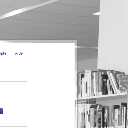
mpte
Aide