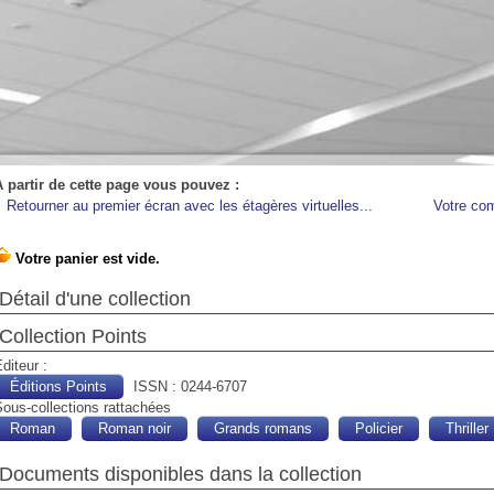
A partir de cette page vous pouvez :
Retourner au premier écran avec les étagères virtuelles...
Votre co
Détail d'une collection
Collection Points
diteur :
Éditions Points
ISSN : 0244-6707
ous-collections rattachées
Roman
Roman noir
Grands romans
Policier
Thriller
Documents disponibles dans la collection