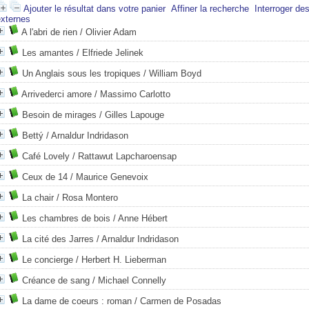
Ajouter le résultat dans votre panier
Affiner la recherche
Interroger de
externes
A l'abri de rien
/ Olivier Adam
Les amantes
/ Elfriede Jelinek
Un Anglais sous les tropiques
/ William Boyd
Arrivederci amore
/ Massimo Carlotto
Besoin de mirages
/ Gilles Lapouge
Bettý
/ Arnaldur Indridason
Café Lovely
/ Rattawut Lapcharoensap
Ceux de 14
/ Maurice Genevoix
La chair
/ Rosa Montero
Les chambres de bois
/ Anne Hébert
La cité des Jarres
/ Arnaldur Indridason
Le concierge
/ Herbert H. Lieberman
Créance de sang
/ Michael Connelly
La dame de coeurs : roman
/ Carmen de Posadas