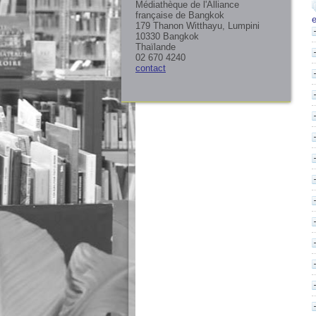
Médiathèque de l'Alliance
française de Bangkok
179 Thanon Witthayu, Lumpini
10330 Bangkok
Thaïlande
02 670 4240
contact