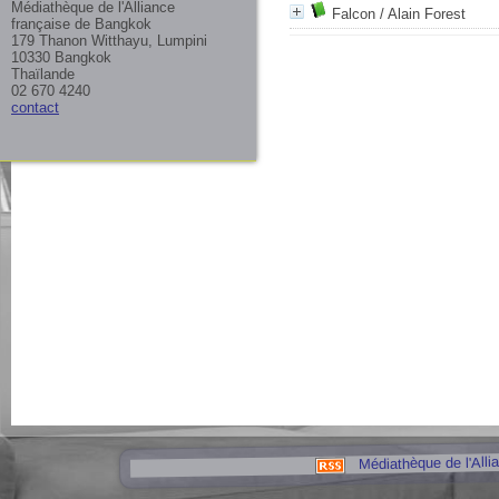
Médiathèque de l'Alliance
Falcon
/ Alain Forest
française de Bangkok
179 Thanon Witthayu, Lumpini
10330 Bangkok
Thaïlande
02 670 4240
contact
Médiathèque de l'Alli