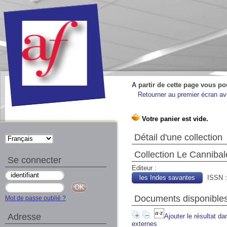
A partir de cette page vous po
Retourner au premier écran ave
Détail d'une collection
Collection Le Cannibal
Se connecter
Editeur :
les Indes savantes
ISSN :
Documents disponibles 
Mot de passe oublié ?
Adresse
Ajouter le résultat da
externes