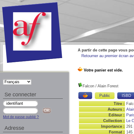
A partir de cette page vous po
Retourner au premier écran ave
Falcon
/ Alain Forest
Se connecter
Public
ISBD
Titre :
Falc
Auteurs :
Alai
Editeur :
Pari
Mot de passe oublié ?
Collection :
Le C
Importance :
291
Adresse
Format :
145