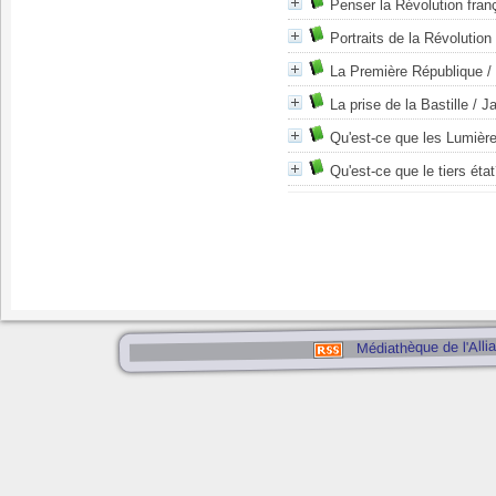
Penser la Révolution fran
Portraits de la Révolution
La Première République
/
La prise de la Bastille
/ J
Qu'est-ce que les Lumièr
Qu'est-ce que le tiers éta
Médiathèque de l'Alli