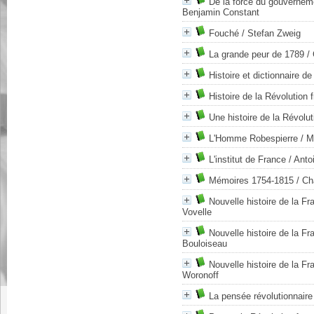
De la force du gouvernemen
Benjamin Constant
Fouché
/ Stefan Zweig
La grande peur de 1789
/ 
Histoire et dictionnaire de
Histoire de la Révolution 
Une histoire de la Révolut
L'Homme Robespierre
/ M
L'institut de France
/ Anto
Mémoires 1754-1815
/ Ch
Nouvelle histoire de la F
Vovelle
Nouvelle histoire de la F
Bouloiseau
Nouvelle histoire de la F
Woronoff
La pensée révolutionnair