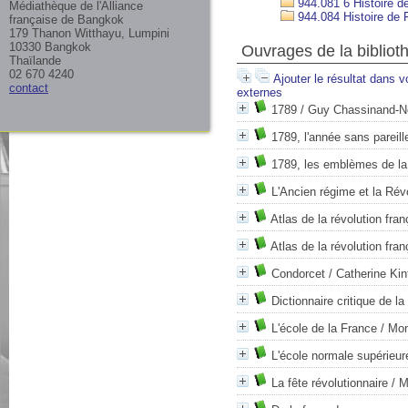
944.081 6 Histoire d
Médiathèque de l'Alliance
944.084 Histoire de F
française de Bangkok
179 Thanon Witthayu, Lumpini
10330 Bangkok
Ouvrages de la bibliot
Thaïlande
02 670 4240
Ajouter le résultat dans v
contact
externes
1789
/ Guy Chassinand-N
1789, l'année sans pareill
1789, les emblèmes de la
L'Ancien régime et la Rév
Atlas de la révolution fr
Atlas de la révolution fra
Condorcet
/ Catherine Kin
Dictionnaire critique de l
L'école de la France
/ Mo
L'école normale supérieur
La fête révolutionnaire
/ M