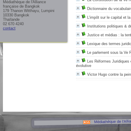
Médiathèque de l'Alliance
française de Bangkok
Dictionnaire du vocabulair
179 Thanon Witthayu, Lumpini
10330 Bangkok
L'impôt sur le capital et 
Thaïlande
02 670 4240
Institutions politiques & d
contact
Justice et médias : la te
Lexique des termes juridi
Le parlement sous la Ve 
Les Réformes Juridiques e
évolutive
Victor Hugo contre la pei
Médiathèque de l'Alli