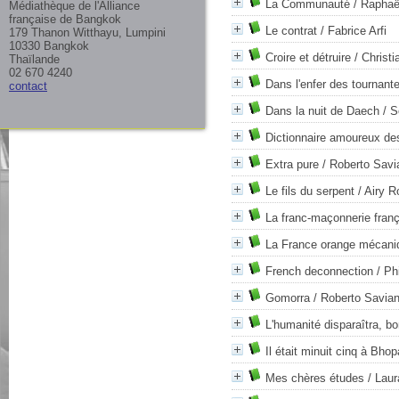
La Communauté
/ Raphaë
Médiathèque de l'Alliance
française de Bangkok
Le contrat
/ Fabrice Arfi
179 Thanon Witthayu, Lumpini
10330 Bangkok
Croire et détruire
/ Christi
Thaïlande
02 670 4240
Dans l'enfer des tournant
contact
Dans la nuit de Daech
/ S
Dictionnaire amoureux des
Extra pure
/ Roberto Savi
Le fils du serpent
/ Airy R
La franc-maçonnerie fran
La France orange mécani
French deconnection
/ Phi
Gomorra
/ Roberto Savia
L'humanité disparaîtra, bo
Il était minuit cinq à Bhop
Mes chères études
/ Laur