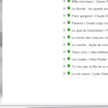
Mille morceaux
/ James F
Le Monde : les grands pr
Paris gangster
/ Claude D
Patients
/ Grand corps m
Le quai de Ouistreham
/ 
Le roman des maisons cl
Le suicide : étude de soci
Tokyo vice
/ Jake Adelste
Les triades
/ Alain Rodier
Tu n'es pas la fille de ta 
La vie sauve
/ Lydie Viole