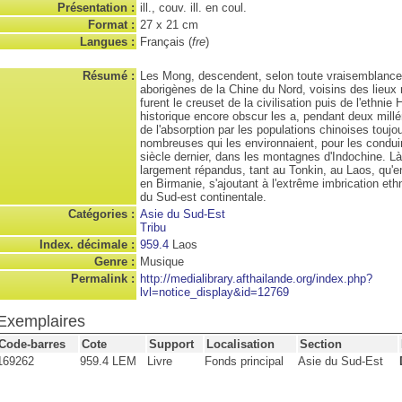
Présentation :
ill., couv. ill. en coul.
Format :
27 x 21 cm
Langues :
Français (
fre
)
Résumé :
Les Mong, descendent, selon toute vraisemblance
aborigènes de la Chine du Nord, voisins des lieu
furent le creuset de la civilisation puis de l'ethnie
historique encore obscur les a, pendant deux mill
de l'absorption par les populations chinoises toujo
nombreuses qui les environnaient, pour les condui
siècle dernier, dans les montagnes d'Indochine. Là
largement répandus, tant au Tonkin, au Laos, qu'e
en Birmanie, s'ajoutant à l'extrême imbrication eth
du Sud-est continentale.
Catégories :
Asie du Sud-Est
Tribu
Index. décimale :
959.4
Laos
Genre :
Musique
Permalink :
http://medialibrary.afthailande.org/index.php?
lvl=notice_display&id=12769
Exemplaires
Code-barres
Cote
Support
Localisation
Section
169262
959.4 LEM
Livre
Fonds principal
Asie du Sud-Est