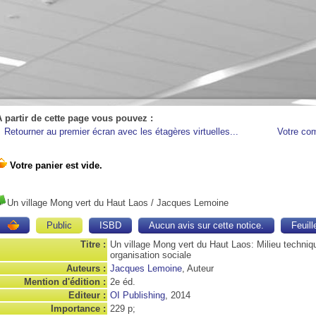
A partir de cette page vous pouvez :
Retourner au premier écran avec les étagères virtuelles...
Votre co
Un village Mong vert du Haut Laos
/ Jacques Lemoine
Public
ISBD
Aucun avis sur cette notice.
Feuill
Titre :
Un village Mong vert du Haut Laos: Milieu techniq
organisation sociale
Auteurs :
Jacques Lemoine
, Auteur
Mention d'édition :
2e éd.
Editeur :
OI Publishing
, 2014
Importance :
229 p;