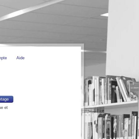
mpte
Aide
etage
ue et