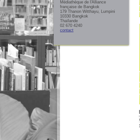
Médiathèque de l'Alliance
française de Bangkok
179 Thanon Witthayu, Lumpini
10330 Bangkok
Thaïlande
02 670 4240
contact