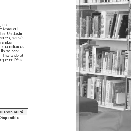
, des
x mêmes qui
 Han. Un destin
énaires, sauvés
urs plus
re au milieu du
 ils se sont
n Thailande et
nique de l'Asie
Disponibilité
Disponible