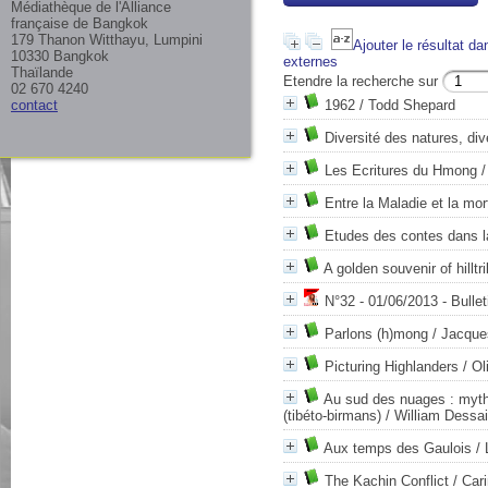
Médiathèque de l'Alliance
française de Bangkok
179 Thanon Witthayu, Lumpini
Ajouter le résultat da
10330 Bangkok
externes
Thaïlande
Etendre la recherche sur
02 670 4240
contact
1962
/ Todd Shepard
Diversité des natures, div
Les Ecritures du Hmong
/
Entre la Maladie et la mor
Etudes des contes dans l
A golden souvenir of hilltr
N°32 - 01/06/2013 - Bulle
Parlons (h)mong
/ Jacque
Picturing Highlanders
/ Ol
Au sud des nuages : mythe
(tibéto-birmans)
/ William Dessai
Aux temps des Gaulois
/ 
The Kachin Conflict
/ Car