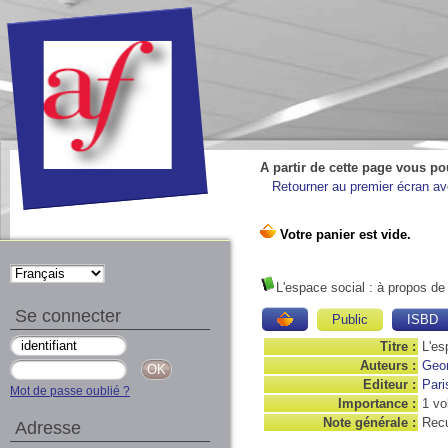
A partir de cette page vous po
Retourner au premier écran ave
L'espace social : à propos de
Se connecter
Public
ISBD
Titre :
L'es
Auteurs :
Geo
Editeur :
Pari
Mot de passe oublié ?
Importance :
1 vol
Note générale :
Recu
Adresse