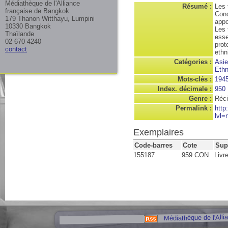
Médiathèque de l'Alliance
Résumé :
Les 
française de Bangkok
Cond
179 Thanon Witthayu, Lumpini
appo
10330 Bangkok
Les 
Thaïlande
esse
02 670 4240
prot
contact
ethn
Catégories :
Asie
Ethn
Mots-clés :
1945
Index. décimale :
950
Genre :
Réci
Permalink :
http
lvl=
Exemplaires
Code-barres
Cote
Sup
155187
959 CON
Livr
Médiathèque de l'Alli