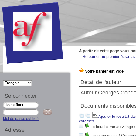
A partir de cette page vous po
Retourner au premier écran ave
Détail de l'auteur
Auteur Georges Cond
Se connecter
Documents disponibles 
Ajouter le résultat da
Mot de passe oublié ?
externes
Le boudhisme au village
/
Adresse
L'espace social
/ George