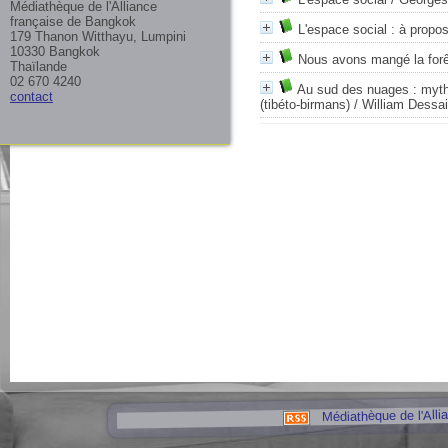
Médiathèque de l'Alliance
française de Bangkok
L'espace social : à propo
179 Thanon Witthayu, Lumpini
10330 Bangkok
Nous avons mangé la forê
Thaïlande
02 670 4240
Au sud des nuages : mythe
contact
(tibéto-birmans)
/ William Dessai
Médiathèque de l'Alli