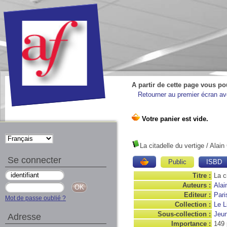
A partir de cette page vous po
Retourner au premier écran ave
La citadelle du vertige
/ Alain
Se connecter
Public
ISBD
Titre :
La c
Auteurs :
Alai
Editeur :
Pari
Mot de passe oublié ?
Collection :
Le L
Sous-collection :
Jeu
Adresse
Importance :
149 