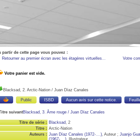
A partir de cette page vous pouvez :
Retourner au premier écran avec les étagères virtuelles...
Votre co
Blacksad, 2. Arctic-Nation
/ Juan Díaz Canales
Public
ISBD
Aucun avis sur cette notice.
Feuill
Titre suivant
Blacksad, 3. Âme rouge
/ Juan Díaz Canales
Titre de série :
Blacksad
, 2
Titre :
Arctic-Nation
Auteurs :
Juan Díaz Canales (1972-....)
, Auteur ;
Juanjo Gua
(1967-....)
, Illustrateur