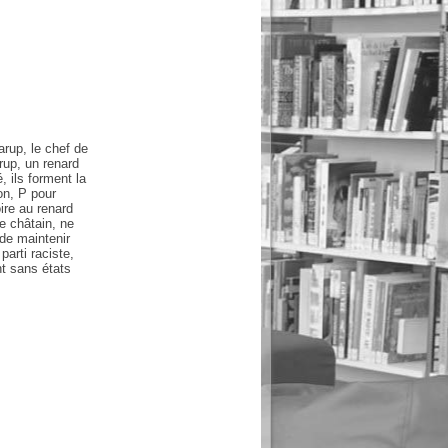
Karup, le chef de
rup, un renard
 ils forment la
n, P pour
ire au renard
e châtain, ne
 de maintenir
parti raciste,
t sans états