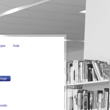
mpte
Aide
etage
rnido