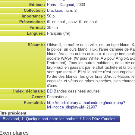
Editeur :
Paris : Dargaud
, 2003
Collection :
Blacksad
num. 2
Importance :
56 p.
Présentation :
ill. en coul., couv. ill. en coul.
Format :
30 cm
Langues :
Français (
fre
)
Résumé :
Oldsmill, le maître de la ville, est un tigre blanc. 
la police, un ours blanc. Huk, l'âme damnée de Ka
blanc. Avec les autres animaux à pelage immaculé,
société WASP (W pour White, AS pour Anglo-Saxo
Protestant). Tous les autres habitants, de la pie no
brun-roux en passant par le chat tacheté et la bich
sont que racaille. Et si la police n'est pas capable
l'ordre des blancs, les gros bras d'Arctic-Nation, le 
cagoulés et vêtus de robes blanches, s'en chargen
d'âme.
Index. décimale :
BD
Bandes dessinées adultes
Genre :
Fantastique
Permalink :
http://medialibrary.afthailande.org/index.php?
lvl=notice_display&id=21907
Titre précédent
Blacksad, 1. Quelque part entre les ombres
/ Juan Díaz Canales
Exemplaires