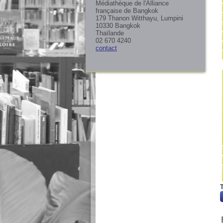
Médiathèque de l'Alliance
française de Bangkok
179 Thanon Witthayu, Lumpini
10330 Bangkok
Thaïlande
02 670 4240
contact