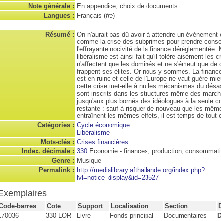
Note générale :
En appendice, choix de documents
Langues :
Français (
fre
)
Résumé :
On n'aurait pas dû avoir à attendre un événement
comme la crise des subprimes pour prendre cons
l'effrayante nocivité de la finance déréglementée. 
libéralisme est ainsi fait qu'il tolère aisément les c
n'affectent que les dominés et ne s'émeut que de c
frappent ses élites. Or nous y sommes. La financ
est en ruine et celle de l'Europe ne vaut guère mi
cette crise met-elle à nu les mécanismes du désast
sont inscrits dans les structures même des marché
jusqu'aux plus bornés des idéologues à la seule c
restante : sauf à risquer de nouveau que les mê
entraînent les mêmes effets, il est temps de tout 
Catégories :
Cycle économique
Libéralisme
Mots-clés :
Crises financières
Index. décimale :
330
Economie - finances, production, consommat
Genre :
Musique
Permalink :
http://medialibrary.afthailande.org/index.php?
lvl=notice_display&id=23527
Exemplaires
Code-barres
Cote
Support
Localisation
Section
170036
330 LOR
Livre
Fonds principal
Documentaires
D