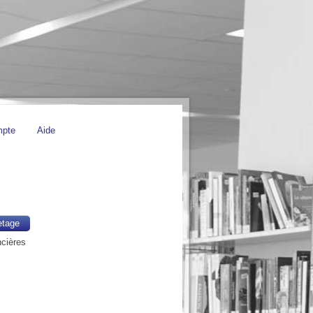
mpte
Aide
etage
ncières