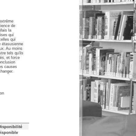
 extrême
cience de
Mais la
rises qui
elles qui
e étasusienne
eux. Au moins
re tels qu'ils
s, et force
onclusion
mes causes
changer.
ion
Disponibilité
isponible