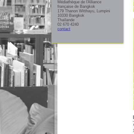
Médiathèque de l'Alliance
française de Bangkok
179 Thanon Witthayu, Lumpini
10330 Bangkok
Thaïlande
02 670 4240
contact