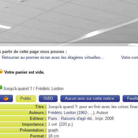
A partir de cette page vous pouvez :
Retourner au premier écran avec les étagères virtuelles...
Votre co
Jusqu'à quand ?
/ Frédéric Lordon
Public
ISBD
Aucun avis sur cette notice.
Feuill
Titre :
Jusqu'à quand ?: pour en finir avec les crises fina
Auteurs :
Frédéric Lordon (1962-....)
, Auteur
Editeur :
Paris : Raisons d'agir éd.
, impr. 2008
Importance :
1 vol. (220 p.)
Présentation :
graph.
Format :
18 cm