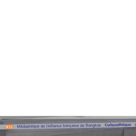
Culturethèque
Médiathèque de l'Alliance française de Bangkok