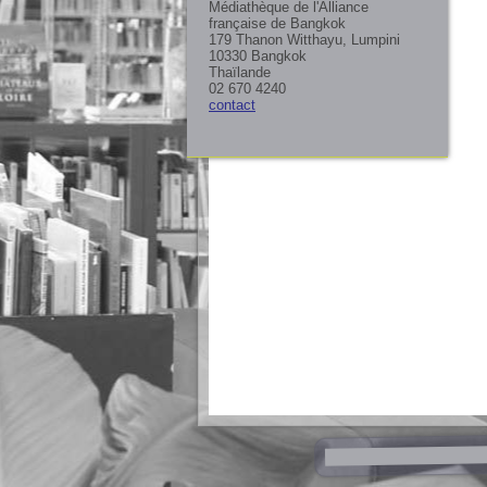
Médiathèque de l'Alliance
française de Bangkok
179 Thanon Witthayu, Lumpini
10330 Bangkok
Thaïlande
02 670 4240
contact