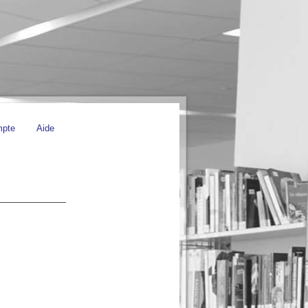
mpte
Aide