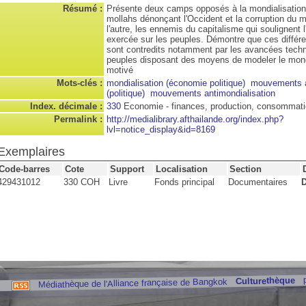
Résumé :
Présente deux camps opposés à la mondialisation,
mollahs dénonçant l'Occident et la corruption du 
l'autre, les ennemis du capitalisme qui soulignent 
exercée sur les peuples. Démontre que ces différ
sont contredits notamment par les avancées techn
peuples disposant des moyens de modeler le mond
motivé
Mots-clés :
mondialisation (économie politique)
mouvements al
(politique)
mouvements antimondialisation
Index. décimale :
330
Economie - finances, production, consommat
Permalink :
http://medialibrary.afthailande.org/index.php?
lvl=notice_display&id=8169
Exemplaires
Code-barres
Cote
Support
Localisation
Section
429431012
330 COH
Livre
Fonds principal
Documentaires
D
Culturethèque
Médiathèque de l'Alliance française de Bangkok