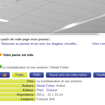
A partir de cette page vous pouvez :
Retourner au premier écran avec les étagères virtuelles...
Votre co
La mondialisation et ses ennemis
/ Daniel Cohen
Public
ISBD
Aucun avis sur cette notice.
Feuill
Titre :
La mondialisation et ses ennemis
Auteurs :
Daniel Cohen
, Auteur
Editeur :
Paris : Grasset
Importance :
263 p. ; 21 x 13 cm
Langues :
Français (
fre
)