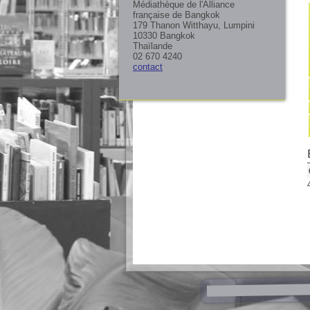
Médiathèque de l'Alliance
française de Bangkok
179 Thanon Witthayu, Lumpini
10330 Bangkok
Thaïlande
02 670 4240
contact