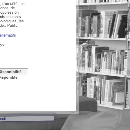
 d'un côté, les
monde, de
l'oppression
ents courants
ologiques, les
e.. Public
ternatifs
ion
Disponibilité
isponible
pmb