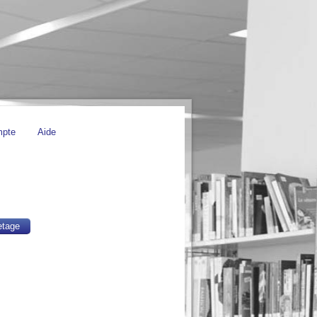
mpte
Aide
etage