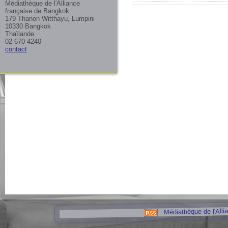
Médiathèque de l'Alliance
française de Bangkok
179 Thanon Witthayu, Lumpini
10330 Bangkok
Thaïlande
02 670 4240
contact
Médiathèque de l'Alli