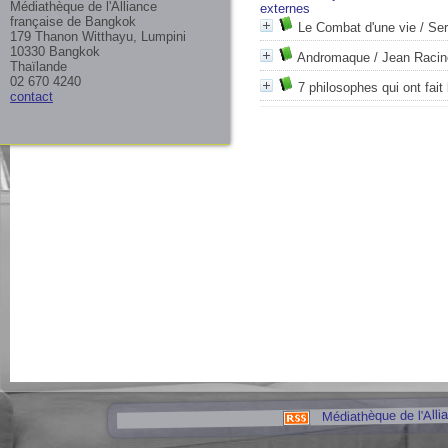
Médiathèque de l'Alliance
externes
française de Bangkok
Le Combat d'une vie
/ Ser
179 Thanon Witthayu, Lumpini
10330 Bangkok
Andromaque
/ Jean Racin
Thaïlande
02 670 4240
7 philosophes qui ont fait
contact
Médiathèque de l'Alli