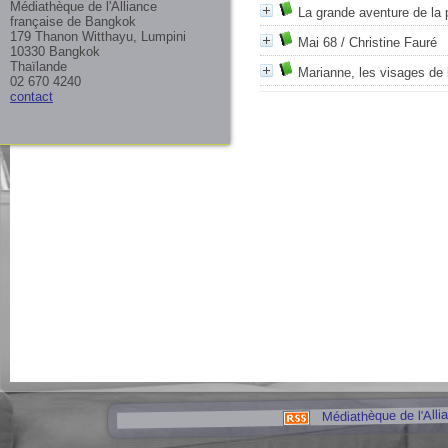
Médiathèque de l'Alliance
La grande aventure de la 
française de Bangkok
179 Thanon Witthayu, Lumpini
Mai 68
/ Christine Fauré
10330 Bangkok
Thaïlande
Marianne, les visages de 
02 670 4240
contact
Médiathèque de l'Alli