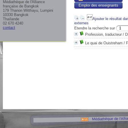
Médiathèque de l'Alliance
Emploi des enseignants
française de Bangkok
179 Thanon Witthayu, Lumpini
10330 Bangkok
Ajouter le résultat da
Thaïlande
externes
02 670 4240
contact
Etendre la recherche sur
Profession, traducteur
/ D
Le quai de Ouistreham
/ 
Médiathèque de l'Alli