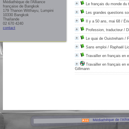
Médiathèque de l'Alliance
Le français du monde du t
française de Bangkok
179 Thanon Witthayu, Lumpini
Les grandes questions so
10330 Bangkok
Thaïlande
Il y a 50 ans, mai 68
/ Éri
02 670 4240
contact
Profession, traducteur
/ D
Le quai de Ouistreham
/ 
Sans emploi
/ Raphaël Lio
Travailler en français en 
Travailler en français en e
Gillmann
Médiathèque de l'Alli